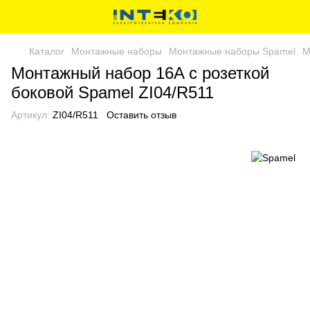
Каталог
Монтажные наборы
Монтажные наборы Spamel
М
Монтажный набор 16A с розеткой
боковой Spamel ZI04/R511
Артикул:
ZI04/R511
Оставить отзыв