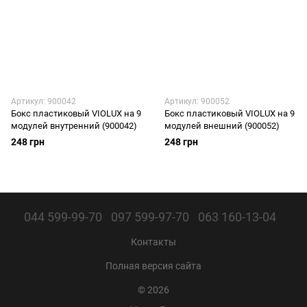
Артикул: 900042
Артикул: 900052
Бокс пластиковый VIOLUX на 9
Бокс пластиковый VIOLUX на 9
модулей внутренний (900042)
модулей внешний (900052)
248 грн
248 грн
044 599-99-70
097 599-97-70
063 160-13-04
Контакты
Полная версия сайта
© 2026