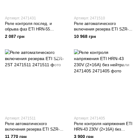
Артикул: 2471431
Артикул: 2471510
Реле контроля послед. и
Реле автоматического
обрыва фаз ETI HRN-55
включения резерва ETI SZR-
3×400V AC (8А) без нейтрали
1ST 2471510
2 087 грн
10 968 грн
2471431
Артикул: 2471511
Артикул: 2471405
Реле автоматического
Реле контроля напряжения ETI
включения резерва ETI SZR-
HRN-43 230V (2×16А) без
2ST 2471511
нейтрали 2471405
11 770 грн
3 900 грн