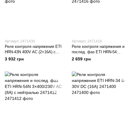
Артикул: 2471430
Артикул: 2471416
Реле контроля напряжения ETI
Реле контроля напряжения и
HRN-43N 400V AC (2×16А) с
послед. фаз ETI HRN-54
нейтралью 2471430
3×400V AC (8А) без нейтрали
3 932 грн
2 659 грн
2471416