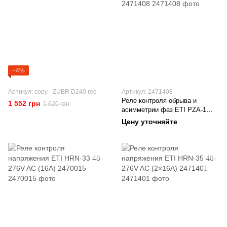
−4%
Артикул: copy_ ZUBR D240 red
Артикул: 2471408
Реле контроля обрыва и
1 552 грн
1 620 грн
асимметрии фаз ETI PZA-1
2471408
Цену уточняйте