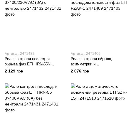
Артикул: 2471432
Артикул: 2471409
Реле контроля послед. и
Реле контроля обрыва,
обрыва фаз ETI HRN-55N
асимметрии и
3×400/230V AC (8А) с
последовательности фаз ETI
2 129 грн
2 076 грн
нейтралью 2471432
PZAK-1 2471409