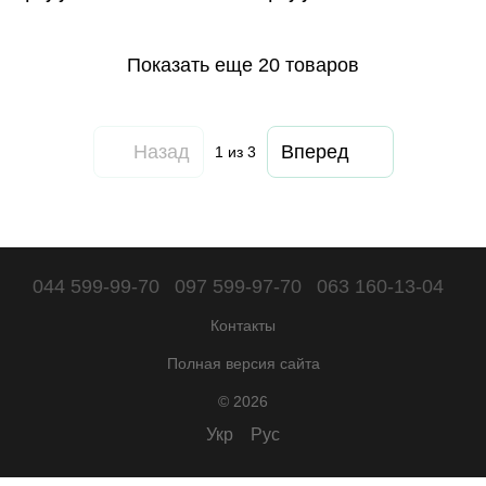
PZAK-2 2470282
Показать еще 20 товаров
Назад
Вперед
1
из 3
044 599-99-70
097 599-97-70
063 160-13-04
Контакты
Полная версия сайта
© 2026
Укр
Рус