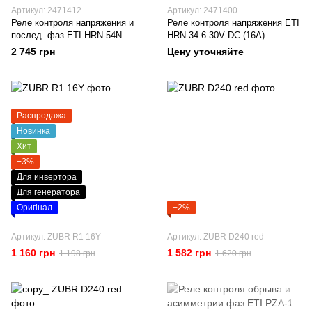
Артикул: 2471412
Артикул: 2471400
Реле контроля напряжения и
Реле контроля напряжения ETI
послед. фаз ETI HRN-54N
HRN-34 6-30V DC (16А)
3×400/230V AC (8А) с
2471400
2 745 грн
Цену уточняйте
нейтралью 2471412
Распродажа
Новинка
Хит
−3%
Для инвертора
Для генератора
Оригінал
−2%
Артикул: ZUBR R1 16Y
Артикул: ZUBR D240 red
1 160 грн
1 582 грн
1 198 грн
1 620 грн