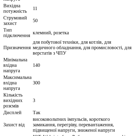
Вихідна
11
потужність
Струмовий
50
захист
Тип
клемний, розетка
підключення
для побутової техніки, для котлів, для
Призначення
медичного обладнання, для промисловості, для
верстатів з ЧПУ
Мінімальна
вхідна
140
напруга
Максимальна
вхідна
300
напруга
Кількість
вихідних
3
розємів
Дисплей
Так
високовольтних імпульсів, короткого
Захист від
замикання, перегріву, перевантаження,
підвищеної напруги, зниженої напруги