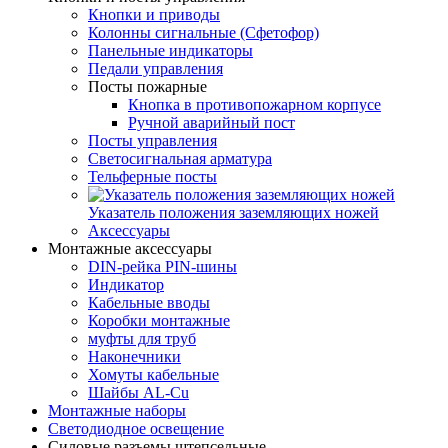
Кнопки и приводы
Колонны сигнальные (Сфетофор)
Панельные индикаторы
Педали управления
Посты пожарные
Кнопка в противопожарном корпусе
Ручной аварийный пост
Посты управления
Светосигнальная арматура
Тельферные посты
Указатель положения заземляющих ножей
Аксессуары
Монтажные аксессуары
DIN-рейка PIN-шины
Индикатор
Кабельные вводы
Коробки монтажные
муфты для труб
Наконечники
Хомуты кабельные
Шайбы AL-Сu
Монтажные наборы
Светодиодное освещение
Силовые разъемы штепсельные