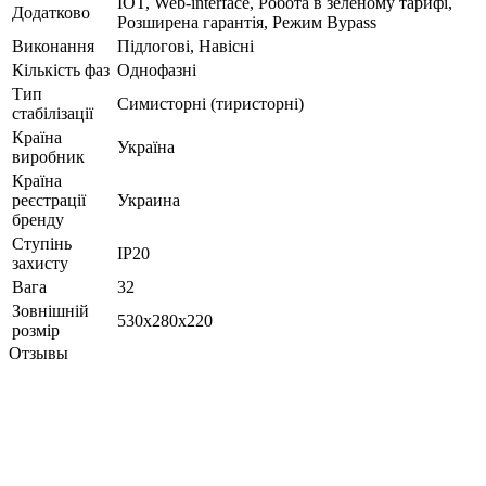
IOT, Web-interface, Робота в зеленому тарифі,
Додатково
Розширена гарантія, Режим Bypass
Виконання
Підлогові, Навісні
Кількість фаз
Однофазні
Тип
Симисторні (тиристорні)
стабілізації
Країна
Україна
виробник
Країна
реєстрації
Украина
бренду
Ступінь
IP20
захисту
Вага
32
Зовнішній
530х280х220
розмір
Отзывы