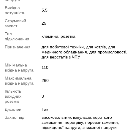
Вихідна
5,5
потужність
Струмовий
25
захист
Тип
клемний, розетка
підключення
Призначення
для побутової техніки, для котлів, для
медичного обладнання, для промисловості,
для верстатів з ЧПУ
Мінімальна
110
вхідна напруга
Максимальна
260
вхідна напруга
Кількість
вихідних
3
розємів
Дисплей
Так
Захист від
високовольтних імпульсів, короткого
замикання, перегріву, перевантаження,
підвищеної напруги, зниженої напруги