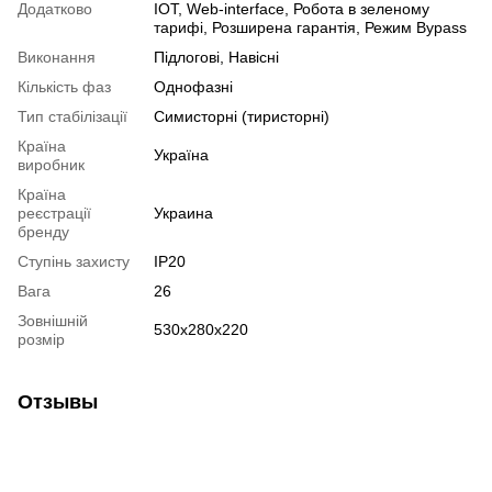
Додатково
IOT, Web-interface, Робота в зеленому
тарифі, Розширена гарантія, Режим Bypass
Виконання
Підлогові, Навісні
Кількість фаз
Однофазні
Тип стабілізації
Симисторні (тиристорні)
Країна
Україна
виробник
Країна
реєстрації
Украина
бренду
Ступінь захисту
IP20
Вага
26
Зовнішній
530х280х220
розмір
Отзывы