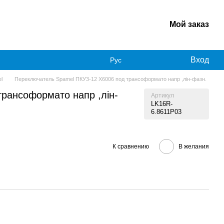
Мой заказ
Вход
Рус
l
Переключатель Spamel ПКУ3-12 Х6006 под трансоформато напр ,лін-фазн.
рансоформато напр ,лін-
Артикул
LK16R-
6.8611P03
К сравнению
В желания