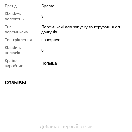
Бренд
Spamel
Кількість
3
положень
Тип
Перемикачі для запуску та керування ел.
перемикача
двигунів
Тип кріплення
на корпус
Кількість
6
полюсів
Країна
Польща
виробник
Отзывы
Добавьте первый отзыв