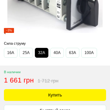
−3%
Сила струму
16A
25A
32А
40A
63A
100A
В наличии
1 661 грн
1 712 грн
Купить