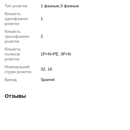
Тип розеток
1 фазные;3 фазные
Кількість
однофазних
1
розеток
Кількість
трьохфазних
2
розеток
Кількість
полюсів
1P+N+PE, 3P+N
розеток
Номінальний
32, 16
струм розеток
Бренд
Spamel
Отзывы