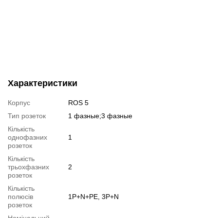
Характеристики
Корпус
ROS 5
Тип розеток
1 фазные;3 фазные
Кількість
однофазних
1
розеток
Кількість
трьохфазних
2
розеток
Кількість
полюсів
1P+N+PE, 3P+N
розеток
Номінальний