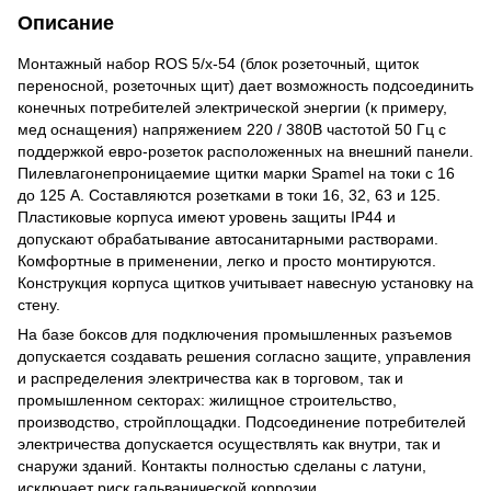
Описание
Монтажный набор ROS 5/x-54 (блок розеточный, щиток
переносной, розеточных щит) дает возможность подсоединить
конечных потребителей электрической энергии (к примеру,
мед оснащения) напряжением 220 / 380В частотой 50 Гц с
поддержкой евро-розеток расположенных на внешний панели.
Пилевлагонепроницаемие щитки марки Spamel на токи с 16
до 125 А. Составляются розетками в токи 16, 32, 63 и 125.
Пластиковые корпуса имеют уровень защиты IP44 и
допускают обрабатывание автосанитарными растворами.
Комфортные в применении, легко и просто монтируются.
Конструкция корпуса щитков учитывает навесную установку на
стену.
На базе боксов для подключения промышленных разъемов
допускается создавать решения согласно защите, управления
и распределения электричества как в торговом, так и
промышленном секторах: жилищное строительство,
производство, стройплощадки. Подсоединение потребителей
электричества допускается осуществлять как внутри, так и
снаружи зданий. Контакты полностью сделаны с латуни,
исключает риск гальванической коррозии.