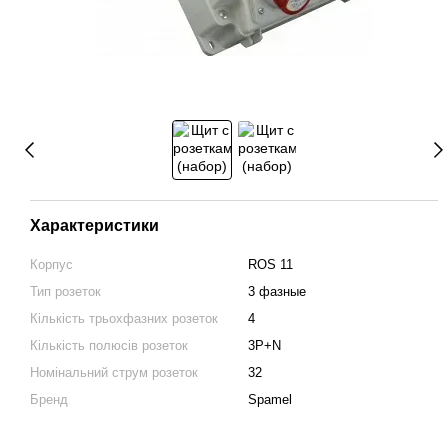
Характеристики
Корпус
ROS 11
Тип розеток
3 фазные
Кількість трьохфазних розеток
4
Кількість полюсів розеток
3P+N
Номінальний струм розеток
32
Бренд
Spamel