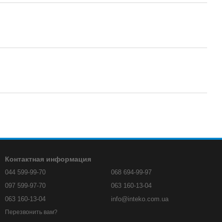
Контактная информация
044 599-99-70
068 694-99-97
097 599-97-70
063 160-13-04
063 160-13-04
info@inteko.com.ua
Перезвонить вам?