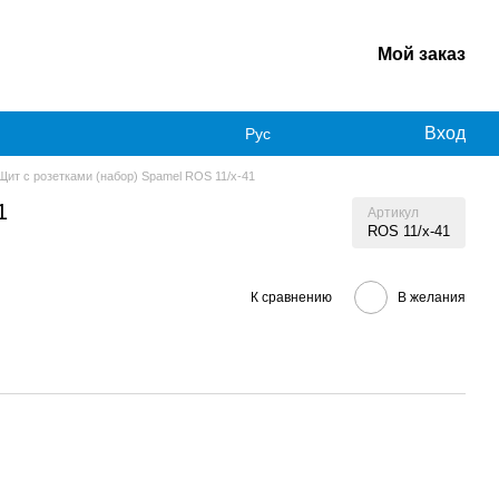
Мой заказ
Вход
Рус
Щит с розетками (набор) Spamel ROS 11/x-41
1
Артикул
ROS 11/x-41
К сравнению
В желания