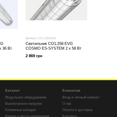
Артикул: CO1.258 EVG
VG
Светильник CO1.258 EVG
 36 Вт
COSMO ES-SYSTEM 2 х 58 Вт
2 869 грн
Каталог
Клиентам
Модульное оборудование
Вход в личный кабинет
Выключатели нагрузки
О нас
Клеммные колодки
Оплата и доставка
Кнопки и посты управления
Контакты