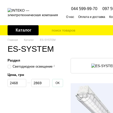
Перейти к основному контенту
044 599-99-70
097 5
О нас
Оплата и доставка
Ко
Каталог
Главная
Каталог
ES-SYSTEM
ES-SYSTEM
Раздел
Светодиодное освещение
2
Цена, грн
От Цена, грн
До Цена, грн
OK