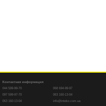
Контактная информация
044 599-99-70
068 694-99-97
097 599-97-70
063 160-13-04
063 160-13-04
info@inteko.com.ua