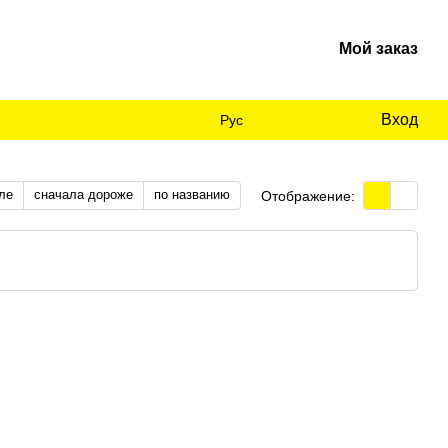
Мой заказ
Вход
Рус
ле
сначала дороже
по названию
Отображение: