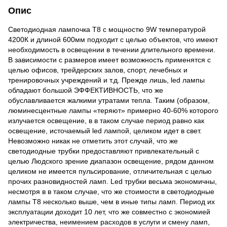
Опис
Светодиодная лампочка Т8 с мощностю 9W температурой
4200К и длиной 600мм подходит с целью объектов, что имеют
необходимость в освещении в течении длительного времени.
В зависимости с размеров имеет возможность применятся с
целью офисов, трейдерских залов, спорт, лечебных и
тренировочных учреждений и т.д. Прежде лишь, led лампы
обладают большой ЭФФЕКТИВНОСТЬ, что же
обуславливается жалкими утратами тепла. Таким (образом,
люминесцентные лампы «теряют» примерно 40-60% которого
излучается освещение, в в таком случае период равно как
освещение, источаемый led лампой, целиком идет в свет.
Невозможно никак не отметить этот случай, что же
светодиодные трубки предоставляют привлекательный с
целью Людского зрение диапазон освещение, рядом данном
целиком не имеется пульсирование, отличительная с целью
прочих разновидностей ламп. Led трубки весьма экономичны,
несмотря в в таком случае, что же стоимости в светодиодные
лампы Т8 несколько выше, чем в иные типы ламп. Период их
эксплуатации доходит 10 лет, что же совместно с экономией
электричества, неимением расходов в услуги и смену ламп,