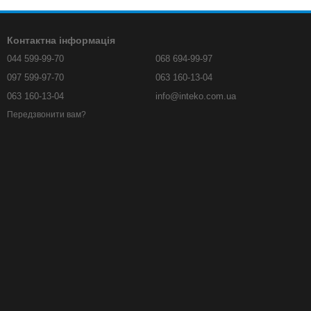
Контактна інформація
044 599-99-70
068 694-99-97
097 599-97-70
063 160-13-04
063 160-13-04
info@inteko.com.ua
Передзвонити вам?