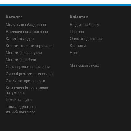
Каталог
Клієнтам
Модульне обладнання
Вхід до кабінету
Вимикачі навантаження
Про нас
Клемні колодки
Оплата і доставка
Кнопки та пости керування
Контакти
Монтажні аксесуари
Блог
Монтажні набори
Ми в соцмережах
Світлодіодне освітлення
Силові роз'єми штепсельні
Стабілізатори напруги
Компенсація реактивної
потужності
Бокси та щити
Тепла підлога та
антиобледеніння