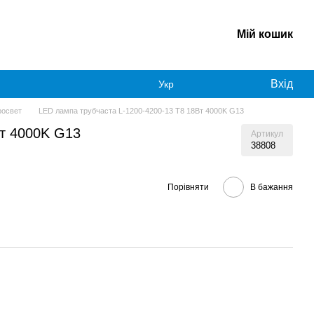
Мій кошик
Вхід
Укр
росвет
LED лампа трубчаста L-1200-4200-13 T8 18Вт 4000K G13
Вт 4000K G13
Артикул
38808
Порівняти
В бажання