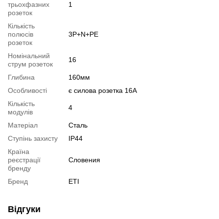
трьохфазних
1
розеток
Кількість
полюсів
3P+N+PE
розеток
Номінальний
16
струм розеток
Глибина
160мм
Особливості
є силова розетка 16А
Кількість
4
модулів
Матеріал
Сталь
Ступінь захисту
IP44
Країна
реєстрації
Словения
бренду
Бренд
ETI
Відгуки