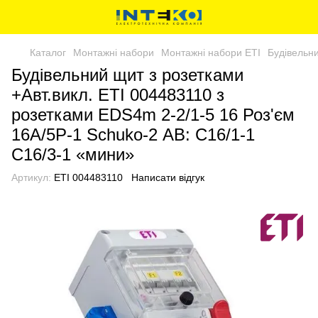
Каталог
Монтажні набори
Монтажні набори ETI
Будівельни
Будівельний щит з розетками
+Авт.викл. ETI 004483110 з
розетками EDS4m 2-2/1-5 16 Роз'єм
16A/5P-1 Schuko-2 АВ: C16/1-1
C16/3-1 «мини»
Артикул:
ETI 004483110
Написати відгук