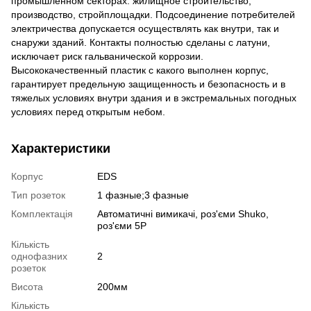
промышленном секторах: жилищное строительство,
производство, стройплощадки. Подсоединение потребителей
электричества допускается осуществлять как внутри, так и
снаружи зданий. Контакты полностью сделаны с латуни,
исключает риск гальванической коррозии.
Высококачественный пластик с какого выполнен корпус,
гарантирует предельную защищенность и безопасность и в
тяжелых условиях внутри здания и в экстремальных погодных
условиях перед открытым небом.
Характеристики
Корпус
EDS
Тип розеток
1 фазные;3 фазные
Комплектація
Автоматичні вимикачі, роз'єми Shuko,
роз'єми 5P
Кількість
однофазних
2
розеток
Висота
200мм
Кількість