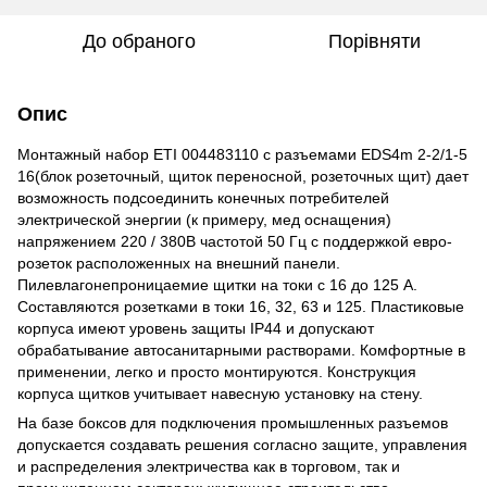
До обраного
Порівняти
Опис
Монтажный набор ETI 004483110 с разъемами EDS4m 2-2/1-5
16(блок розеточный, щиток переносной, розеточных щит) дает
возможность подсоединить конечных потребителей
электрической энергии (к примеру, мед оснащения)
напряжением 220 / 380В частотой 50 Гц с поддержкой евро-
розеток расположенных на внешний панели.
Пилевлагонепроницаемие щитки на токи с 16 до 125 А.
Составляются розетками в токи 16, 32, 63 и 125. Пластиковые
корпуса имеют уровень защиты IP44 и допускают
обрабатывание автосанитарными растворами. Комфортные в
применении, легко и просто монтируются. Конструкция
корпуса щитков учитывает навесную установку на стену.
На базе боксов для подключения промышленных разъемов
допускается создавать решения согласно защите, управления
и распределения электричества как в торговом, так и