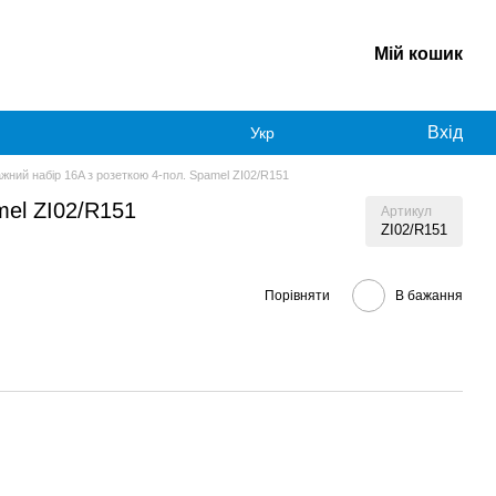
Мій кошик
Вхід
Укр
жний набір 16A з розеткою 4-пол. Spamel ZI02/R151
mel ZI02/R151
Артикул
ZI02/R151
Порівняти
В бажання