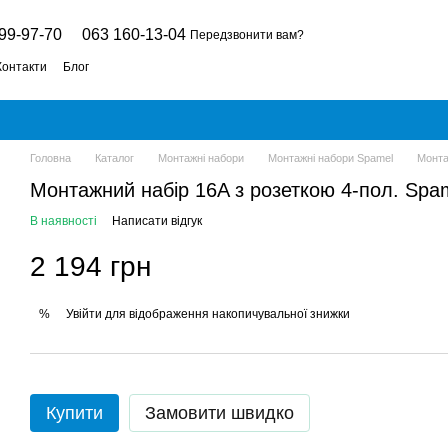
99-97-70
063 160-13-04
Передзвонити вам?
Контакти
Блог
Головна
Каталог
Монтажні набори
Монтажні набори Spamel
Монта
Монтажний набір 16A з розеткою 4-пол. Spa
В наявності
Написати відгук
2 194 грн
Увійти
для відображення накопичувальної знижки
%
Купити
Замовити швидко