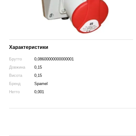
Характеристики
Брутто
0,08600000000000001
Довжина
0,15
Висота
0,15
Бренд
Spamel
Нетто
0,001