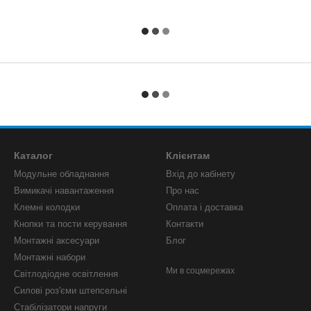
Каталог
Клієнтам
Модульне обладнання
Вхід до кабінету
Вимикачі навантаження
Про нас
Клемні колодки
Оплата і доставка
Кнопки та пости керування
Контакти
Монтажні аксесуари
Блог
Монтажні набори
Ми в соцмережах
Світлодіодне освітлення
Силові роз'єми штепсельні
Стабілізатори напруги