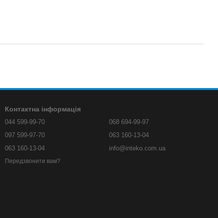
Контактна інформація
044 599-99-70
068 694-99-97
097 599-97-70
063 160-13-04
063 160-13-04
info@inteko.com.ua
Передзвонити вам?