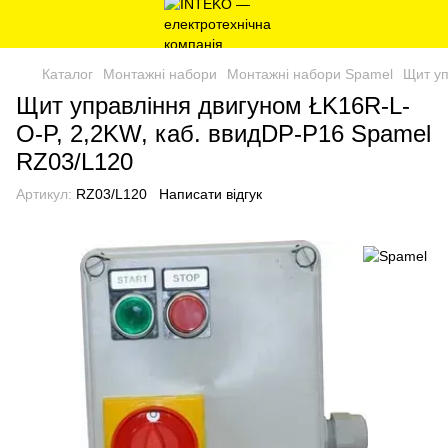
Каталог
Монтажні набори
Монтажні набори Spamel
Щит уп
Щит управління двигуном ŁK16R-L-
O-P, 2,2KW, каб. ввидDP-P16 Spamel
RZ03/L120
Артикул:
RZ03/L120
Написати відгук