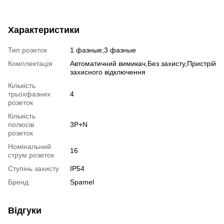
Характеристики
Тип розеток
1 фазные;3 фазные
Комплектація
Автоматичний вимикач,Без захисту,Пристрій
захисного відключення
Кількість
трьохфазних
4
розеток
Кількість
полюсів
3P+N
розеток
Номінальний
16
струм розеток
Ступінь захисту
IP54
Бренд
Spamel
Відгуки