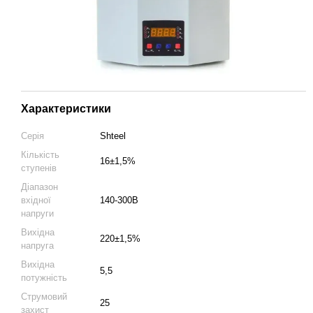
Характеристики
Серія
Shteel
Кількість
16±1,5%
ступенів
Діапазон
вхідної
140-300В
напруги
Вихідна
220±1,5%
напруга
Вихідна
5,5
потужність
Струмовий
25
захист