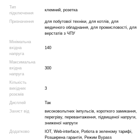
Тип
клемний, розетка
підключення
Призначення
для побутової техніки, для котлів, для
медичного обладнання, для промисловості, для
верстатів з ЧПУ
Мінімальна
вхідна
140
напруга
Максимальна
вхідна
300
напруга
Кількість
вихідних
3
розємів
Дисплей
Так
Захист від
високовольтних імпульсів, короткого замикання,
перегріву, перевантаження, підвищеної напруги,
зниженої напруги
Додатково
IOT, Web-interface, Робота в зеленому тарифі,
Розширена гарантія, Режим Bypass