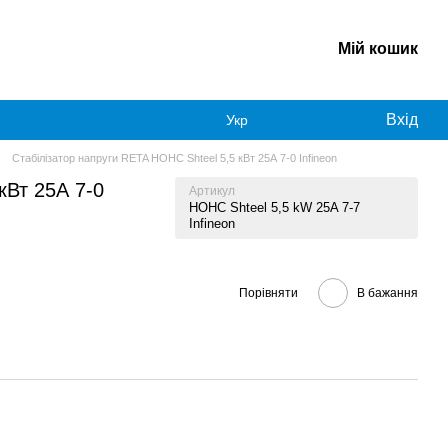
Мій кошик
Вхід
Укр
Стабілізатор напруги RETA НОНС Shteel 5,5 кВт 25А 7-0 Infineon
кВт 25А 7-0
Артикул
HOHC Shteel 5,5 kW 25A 7-7
Infineon
Порівняти
В бажання