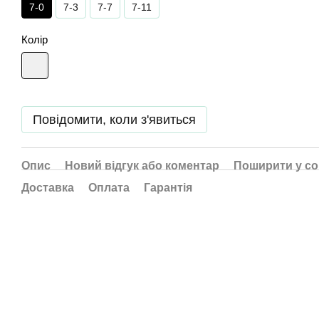
7-0
7-3
7-7
7-11
Колір
Повідомити, коли з'явиться
Опис
Новий відгук або коментар
Поширити у с
Доставка
Оплата
Гарантія