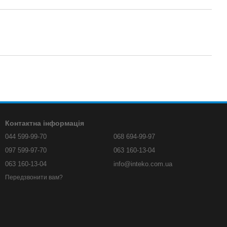
Контактна інформація
044 599-99-70
068 694-99-97
097 599-97-70
063 160-13-04
063 160-13-04
info@inteko.com.ua
Передзвонити вам?