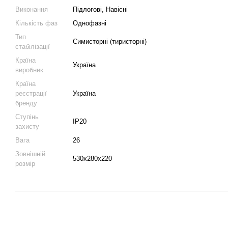
Виконання
Підлогові, Навісні
Кількість фаз
Однофазні
Тип
Симисторні (тиристорні)
стабілізації
Країна
Україна
виробник
Країна
реєстрації
Україна
бренду
Ступінь
IP20
захисту
Вага
26
Зовнішній
530х280х220
розмір