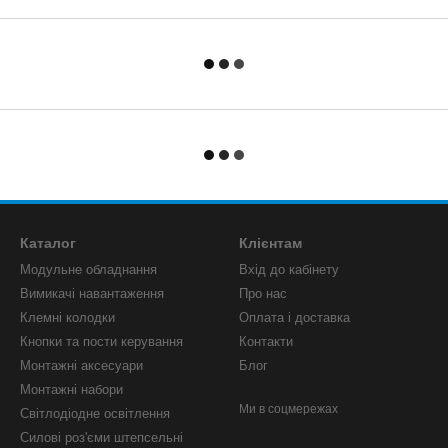
Каталог
Клієнтам
Модульне обладнання
Вхід до кабінету
Вимикачі навантаження
Про нас
Клемні колодки
Оплата і доставка
Кнопки та пости керування
Контакти
Монтажні аксесуари
Блог
Монтажні набори
Ми в соцмережах
Світлодіодне освітлення
Силові роз'єми штепсельні