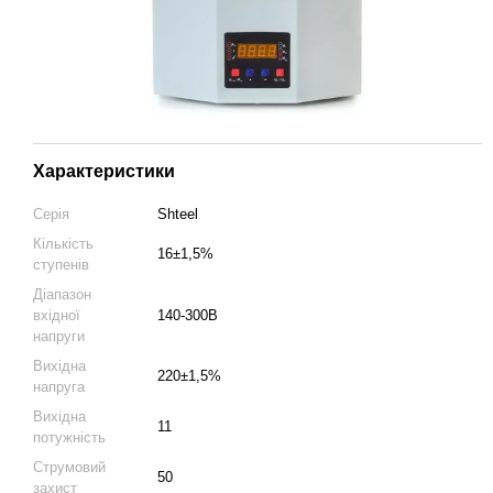
Характеристики
Серія
Shteel
Кількість
16±1,5%
ступенів
Діапазон
вхідної
140-300В
напруги
Вихідна
220±1,5%
напруга
Вихідна
11
потужність
Струмовий
50
захист