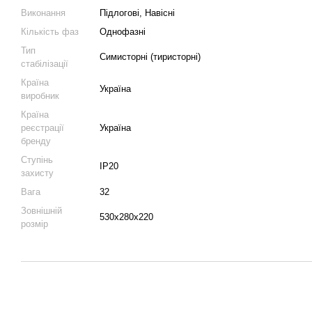
Виконання
Підлогові, Навісні
Кількість фаз
Однофазні
Тип
Симисторні (тиристорні)
стабілізації
Країна
Україна
виробник
Країна
реєстрації
Україна
бренду
Ступінь
IP20
захисту
Вага
32
Зовнішній
530х280х220
розмір