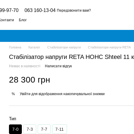
99-97-70
063 160-13-04
Передзвонити вам?
Контакти
Блог
Головна
Каталог
Стабілізатори напруги
Стабілізатори напруги RETA
Стабілізатор напруги RETA НОНС Shteel 11 к
Немає в наявності
Написати відгук
28 300 грн
Увійти
для відображення накопичувальної знижки
%
Тип
7-0
7-3
7-7
7-11