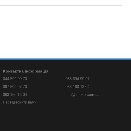
Контактна інформація
044 599-99-70
068 694-99-97
097 599-97-70
063 160-13-04
063 160-13-04
info@inteko.com.ua
Передзвонити вам?