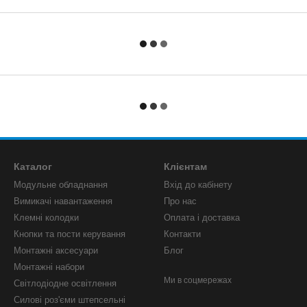
Каталог
Клієнтам
Модульне обладнання
Вхід до кабінету
Вимикачі навантаження
Про нас
Клемні колодки
Оплата і доставка
Кнопки та пости керування
Контакти
Монтажні аксесуари
Блог
Монтажні набори
Ми в соцмережах
Світлодіодне освітлення
Силові роз'єми штепсельні