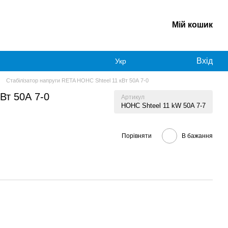
Мій кошик
Вхід
Укр
Стабілізатор напруги RETA НОНС Shteel 11 кВт 50А 7-0
Вт 50А 7-0
Артикул
HOHC Shteel 11 kW 50A 7-7
Порівняти
В бажання