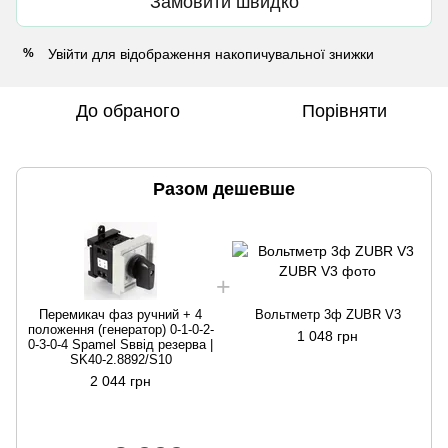
Замовити швидко
Увійти
для відображення накопичувальної знижки
%
До обраного
Порівняти
Разом дешевше
Перемикач фаз ручний + 4
Вольтметр 3ф ZUBR V3
положення (генератор) 0-1-0-2-
п
1 048 грн
0-3-0-4 Spamel Sввід резерва |
SK40-2.8892/S10
2 044 грн