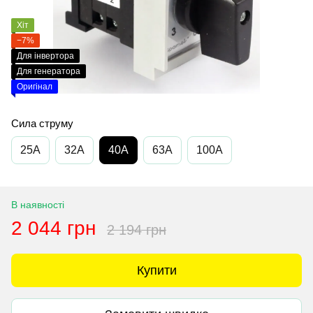
Хіт
−7%
Для інвертора
Для генератора
Оригінал
Сила струму
25A
32A
40A
63A
100A
В наявності
2 044 грн
2 194 грн
Купити