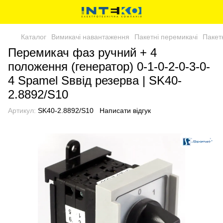
Каталог
Вимикачі навантаження
Пакетні перемикачі
Пакет
Перемикач фаз ручний + 4
положення (генератор) 0-1-0-2-0-3-0-
4 Spamel Sввід резерва | SK40-
2.8892/S10
Артикул:
SK40-2.8892/S10
Написати відгук