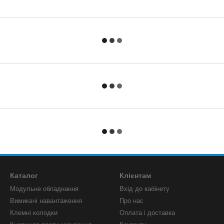
Каталог
Клієнтам
Модульне обладнання
Вхід до кабінету
Вимикачі навантаження
Про нас
Клемні колодки
Оплата і доставка