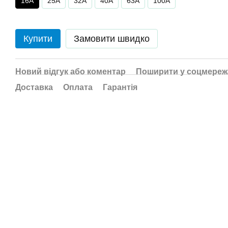
16A
25A
32A
40A
63A
100A
Купити
Замовити швидко
Новий відгук або коментар
Поширити у соцмереж
Доставка
Оплата
Гарантія