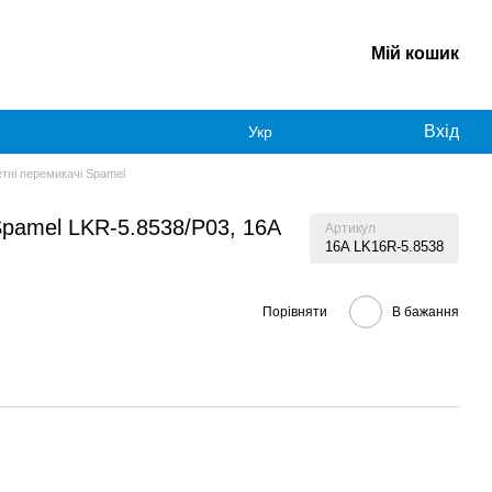
Мій кошик
Вхід
Укр
тні перемикачі Spamel
Spamel LKR-5.8538/P03, 16A
Артикул
16A LK16R-5.8538
Порівняти
В бажання