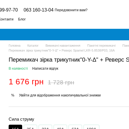
99-97-70
063 160-13-04
Передзвонити вам?
Контакти
Блог
Головна
Каталог
Вимикачі навантаження
Пакетні перемикачі
Паке
Перемикач зірка трикутник"0-Y-Δ" + Реверс Spamel LKR-5.8538/P03, 16A
Перемикач зірка трикутник"0-Y-Δ" + Реверс 
В наявності
Написати відгук
1 676 грн
1 728 грн
Увійти
для відображення накопичувальної знижки
%
Сила струму