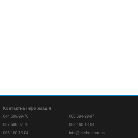
Контактна інформація
044 599-99-70
068 694-99-97
097 599-97-70
063 160-13-04
063 160-13-04
info@inteko.com.ua