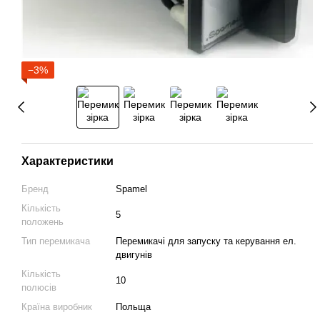
−3%
Характеристики
Бренд
Spamel
Кількість
5
положень
Тип перемикача
Перемикачі для запуску та керування ел.
двигунів
Кількість
10
полюсів
Країна виробник
Польща