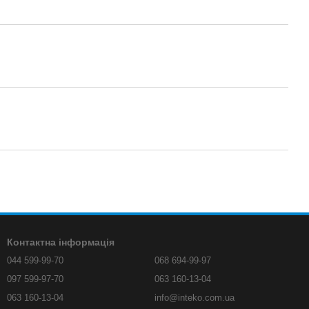
Контактна інформація
044 599-99-70
068 694-99-97
097 599-97-70
063 160-13-04
063 160-13-04
info@inteko.com.ua