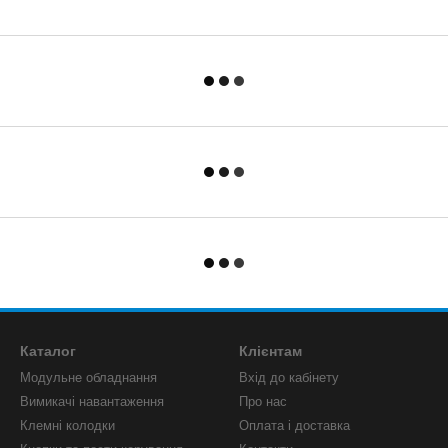
Каталог
Клієнтам
Модульне обладнання
Вхід до кабінету
Вимикачі навантаження
Про нас
Клемні колодки
Оплата і доставка