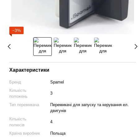
−3%
Характеристики
Бренд
Spamel
Кількість
3
положень
Тип перемикача
Перемикачі для запуску та керування ел.
двигунів
Кількість
4
полюсів
Країна виробник
Польща