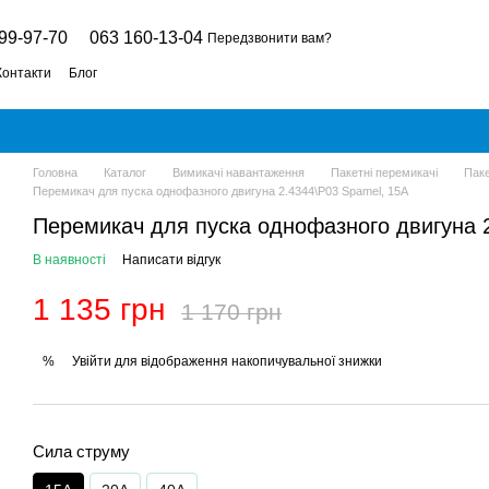
99-97-70
063 160-13-04
Передзвонити вам?
Контакти
Блог
Головна
Каталог
Вимикачі навантаження
Пакетні перемикачі
Паке
Перемикач для пуска однофазного двигуна 2.4344\P03 Spamel, 15A
Перемикач для пуска однофазного двигуна 
В наявності
Написати відгук
1 135 грн
1 170 грн
Увійти
для відображення накопичувальної знижки
%
Сила струму