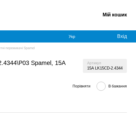
Мій кошик
Вхід
Укр
тні перемикачі Spamel
2.4344\P03 Spamel, 15A
Артикул
15A LK15CD-2.4344
Порівняти
В бажання