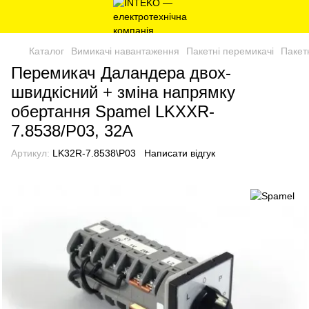
Каталог
Вимикачі навантаження
Пакетні перемикачі
Пакет
Перемикач Даландера двох-
швидкісний + зміна напрямку
обертання Spamel LKXXR-
7.8538/P03, 32A
Артикул:
LK32R-7.8538\P03
Написати відгук