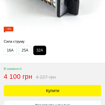
−3%
Сила струму
16A
25A
32A
В наявності
4 100 грн
4 227 грн
Купити