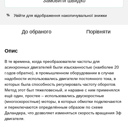
Замовити швидко
Увійти
для відображення накопичувальної знижки
%
До обраного
Порівняти
Опис
В те времена, когда преобразователи частоты для
асинхронных двигателей были изысканностью (наиболее 20
г.одов обратно), в промышленном оборудовании в случае
надобности использовались двигатели постоянного тока, в
которых была способность регулировать частоту оборотов.
Метод этот был тяжеловесный, и наравне с ним применялся
ещё один, простее – использовались двускоростные
(многоскоростные) моторы, в которых обмотки подключаются
и переключаются определённым образом по схеме
Даландера, что дозволяет изменяться скорость вращения 3ф
двигателя.