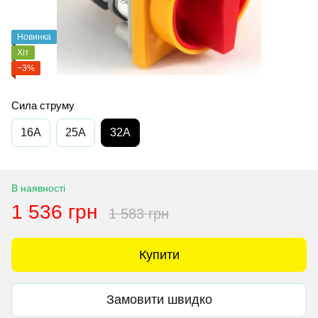
Новинка
Хіт
−3%
Сила струму
16A
25A
32A
В наявності
1 536 грн
1 583 грн
Купити
Замовити швидко