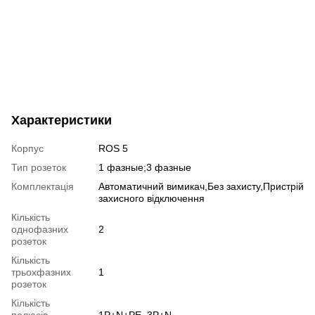
Характеристики
Корпус
ROS 5
Тип розеток
1 фазные;3 фазные
Комплектація
Автоматичний вимикач,Без захисту,Пристрій
захисного відключення
Кількість
однофазних
2
розеток
Кількість
трьохфазних
1
розеток
Кількість
полюсів
1P+N+PE, 3P+N