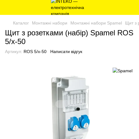
Каталог
Монтажні набори
Монтажні набори Spamel
Щит з 
Щит з розетками (набір) Spamel ROS
5/x-50
Артикул:
ROS 5/x-50
Написати відгук