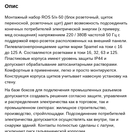
Опис
Монтажный набор ROS 5/x-50 (блок розеточный, щиток
переносной, розеточных щит) дает возможность подсоединить
конечных потребителей электрической энергии (к примеру,
мед оснащения) напряжением 220 / 380В частотой 50 Гц с
поддержкой евро-розеток расположенных на внешний панели.
Пилевлагонепроницаемие щитки марки Spamel на токи с 16
до 125 А. Составляются розетками в токи 16, 32, 63 и 125.
Пластиковые корпуса имеют уровень защиты IP44 и
допускают обрабатывание автосанитарными растворами.
Комфортные в применении, легко и просто монтируются.
Конструкция корпуса щитков учитывает навесную установку на
стену.
На базе боксов для подключения промышленных разъемов
допускается создавать решения согласно защите, управления
и распределения электричества как в торговом, так и
промышленном секторах: жилищное строительство,
производство, стройплощадки. Подсоединение потребителей
электричества допускается осуществлять как внутри, так и
снаружи зданий. Контакты полностью сделаны с латуни,
исключает риск гальванической коррозии.