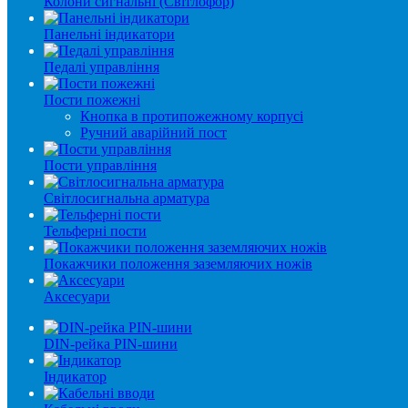
Колони сигнальні (Світлофор)
Панельні індикатори
Педалі управління
Пости пожежні
Кнопка в протипожежному корпусі
Ручний аварійний пост
Пости управління
Світлосигнальна арматура
Тельферні пости
Покажчики положення заземляючих ножів
Аксесуари
DIN-рейка PIN-шини
Індикатор