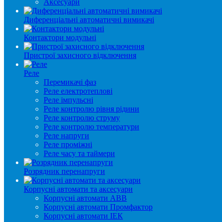
Аксесуари
Диференціальні автоматичні вимикачі
Контактори модульні
Пристрої захисного відключення
Реле
Перемикачі фаз
Реле електротеплові
Реле імпульсні
Реле контролю рівня рідини
Реле контролю струму
Реле контролю температури
Реле напруги
Реле проміжні
Реле часу та таймери
Розрядник перенапруги
Корпусні автомати та аксесуари
Корпусні автомати ABB
Корпусні автомати Промфактор
Корпусні автомати ІЕК