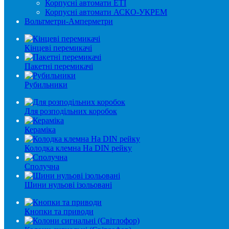
Корпусні автомати ETI
Корпусні автомати АСКО-УКРЕМ
Вольтметри-Амперметри
Кінцеві перемикачі
Пакетні перемикачі
Рубильники
Для розподільних коробок
Кераміка
Колодка клемна На DIN рейку
Сполучна
Шини нульові ізольовані
Кнопки та приводи