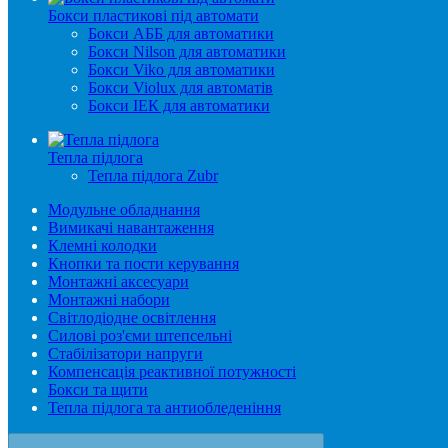
Бокси пластикові під автомати
Бокси АББ для автоматики
Бокси Nilson для автоматики
Бокси Viko для автоматики
Бокси Violux для автоматів
Бокси ІЕК для автоматики
Тепла підлога
Тепла підлога Zubr
Модульне обладнання
Вимикачі навантаження
Клемні колодки
Кнопки та пости керування
Монтажні аксесуари
Монтажні набори
Світлодіодне освітлення
Силові роз'єми штепсельні
Стабілізатори напруги
Компенсація реактивної потужності
Бокси та щити
Тепла підлога та антиобледеніння