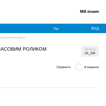
Мій кошик
Вхід
Укр
ві перемикачі Spamel
СТМАСОВИМ РОЛИКОМ
Артикул
LK_104
Порівняти
В бажання