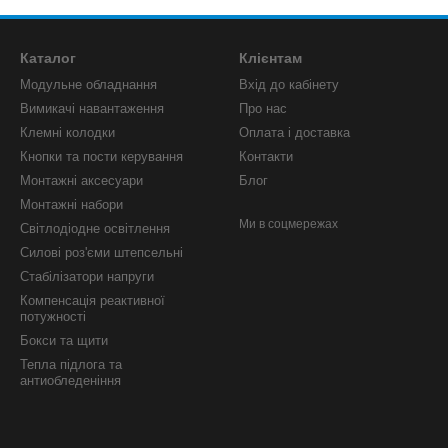
Каталог
Клієнтам
Модульне обладнання
Вхід до кабінету
Вимикачі навантаження
Про нас
Клемні колодки
Оплата і доставка
Кнопки та пости керування
Контакти
Монтажні аксесуари
Блог
Монтажні набори
Ми в соцмережах
Світлодіодне освітлення
Силові роз'єми штепсельні
Стабілізатори напруги
Компенсація реактивної
потужності
Бокси та щити
Тепла підлога та
антиобледеніння