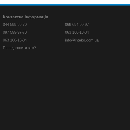
Контактна інформація
044 599-99-70
068 694-99-97
097 599-97-70
063 160-13-04
063 160-13-04
info@inteko.com.ua
Передзвонити вам?