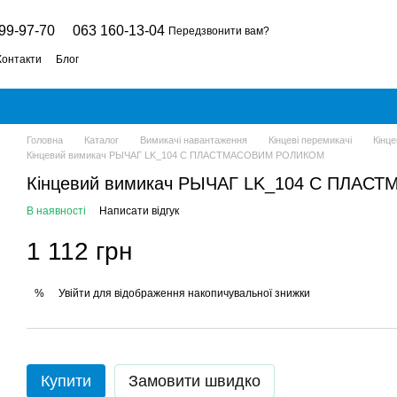
99-97-70
063 160-13-04
Передзвонити вам?
Контакти
Блог
Головна
Каталог
Вимикачі навантаження
Кінцеві перемикачі
Кінце
Кінцевий вимикач РЫЧАГ LK_104 С ПЛАСТМАСОВИМ РОЛИКОМ
Кінцевий вимикач РЫЧАГ LK_104 С ПЛА
В наявності
Написати відгук
1 112 грн
Увійти
для відображення накопичувальної знижки
%
Купити
Замовити швидко