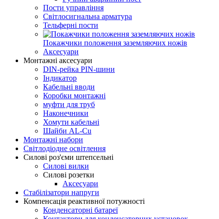
Пости управління
Світлосигнальна арматура
Тельферні пости
Покажчики положення заземляючих ножів
Аксесуари
Монтажні аксесуари
DIN-рейка PIN-шини
Індикатор
Кабельні вводи
Коробки монтажні
муфти для труб
Наконечники
Хомути кабельні
Шайби AL-Сu
Монтажні набори
Світлодіодне освітлення
Силові роз'єми штепсельні
Силові вилки
Силові розетки
Аксесуари
Стабілізатори напруги
Компенсація реактивної потужності
Конденсаторні батареї
Контактори для конденсаторних установок