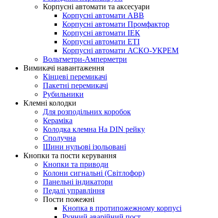
Корпусні автомати та аксесуари
Корпусні автомати ABB
Корпусні автомати Промфактор
Корпусні автомати ІЕК
Корпусні автомати ETI
Корпусні автомати АСКО-УКРЕМ
Вольтметри-Амперметри
Вимикачі навантаження
Кінцеві перемикачі
Пакетні перемикачі
Рубильники
Клемні колодки
Для розподільних коробок
Кераміка
Колодка клемна На DIN рейку
Сполучна
Шини нульові ізольовані
Кнопки та пости керування
Кнопки та приводи
Колони сигнальні (Світлофор)
Панельні індикатори
Педалі управління
Пости пожежні
Кнопка в протипожежному корпусі
Ручний аварійний пост