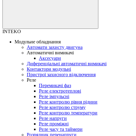
INTEKO
Модульне обладнання
Автомати захисту двигуна
Автоматичні вимикачі
Аксесуари
Диференціальні автоматичні вимикачі
Контактори модульні
Пристрої захисного відключення
Реле
Перемикачі фаз
Реле електротеплові
Реле імпульсні
Реле контролю рівня рідини
Реле контролю струму
Реле контролю температури
Реле напруги
Реле проміжні
Реле часу та таймери
Розрядник перенапруги