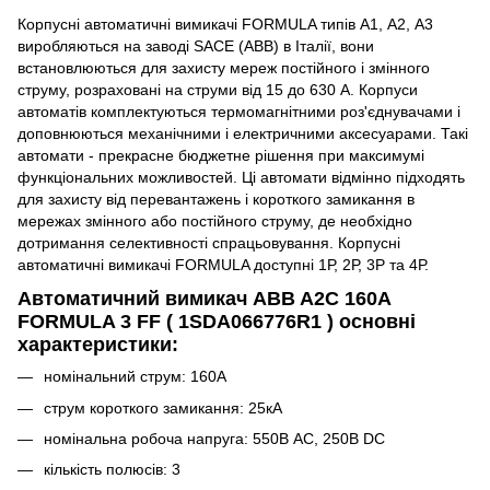
Корпусні автоматичні вимикачі FORMULA типів A1, А2, А3
виробляються на заводі SACE (ABB) в Італії, вони
встановлюються для захисту мереж постійного і змінного
струму, розраховані на струми від 15 до 630 А. Корпуси
автоматів комплектуються термомагнітними роз'єднувачами і
доповнюються механічними і електричними аксесуарами. Такі
автомати - прекрасне бюджетне рішення при максимумі
функціональних можливостей. Ці автомати відмінно підходять
для захисту від перевантажень і короткого замикання в
мережах змінного або постійного струму, де необхідно
дотримання селективності спрацьовування. Корпусні
автоматичні вимикачі FORMULA доступні 1Р, 2Р, 3Р та 4Р.
Автоматичний вимикач ABB A2C 160A
FORMULA 3 FF ( 1SDA066776R1 ) основні
характеристики:
номінальний струм: 160А
струм короткого замикання: 25кА
номінальна робоча напруга: 550В AC, 250В DC
кількість полюсів: 3